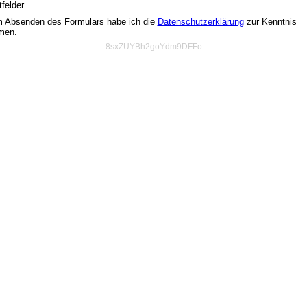
tfelder
m Absenden des Formulars habe ich die
Datenschutzerklärung
zur Kenntnis
men.
8sxZUYBh2goYdm9DFFo